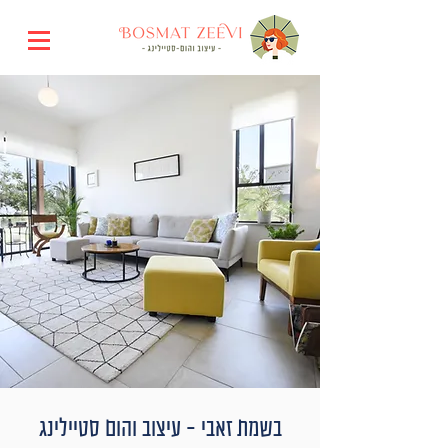
בשמת זאבי - עיצוב והום סטיילינג